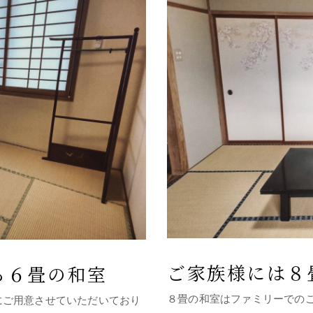
ご家族様には８
る６畳の和室
８畳の和室はファミリーでの
にご用意させていただいており