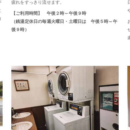
が
疲れをすっきり流せます。
に
【ご利用時間】 午後２時～午後９時
力
（銭湯定休日の毎週火曜日・土曜日は 午後５時～午
後９時）